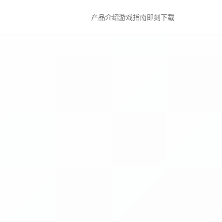
产品介绍
游戏指南
即刻下载