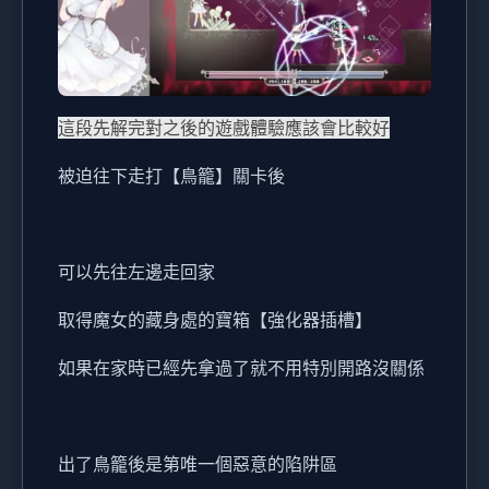
這段先解完對之後的遊戲體驗應該會比較好
被迫往下走打【鳥籠】關卡後
可以先往左邊走回家
取得魔女的藏身處的寶箱【強化器插槽】
如果在家時已經先拿過了就不用特別開路沒關係
出了鳥籠後是第唯一個惡意的陷阱區