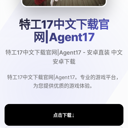
特工17中文下载官
网|Agent17
特工17中文下载官网|Agent17 - 安卓直装 中文
安卓下载
特工17中文下载官网|Agent17。专业的游戏平台，
为您提供优质的游戏体验。
↓
点击下载