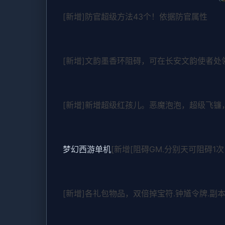
[新增]防官超级方法43个！依据防官属性
[新增]文韵墨香环阻碍，可在长安文韵使者处
[新增]新增超级红孩儿。恶魔泡泡，超级飞
梦幻西游单机
[新增[阻碍GM.分别天可阻碍1次
[新增]各礼包物品，双倍掉宝符.钟馗令牌.副