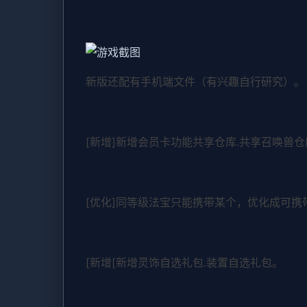
新版还配有手机端文件（有兴趣自行研究）。
[新增]新增会员卡功能共享仓库.共享召唤兽仓
[优化]同等级法宝只能携带某个，优化成可携
[新增[新增灵饰自选礼包.装置自选礼包。