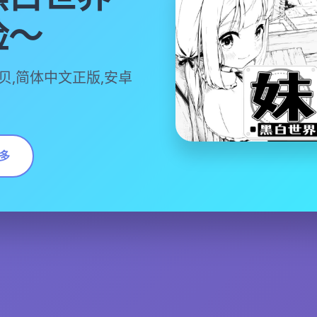
险～
贝,简体中文正版,安卓
多