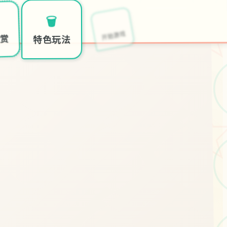
🔌
🗑️
开始游戏
特色玩法
欣赏