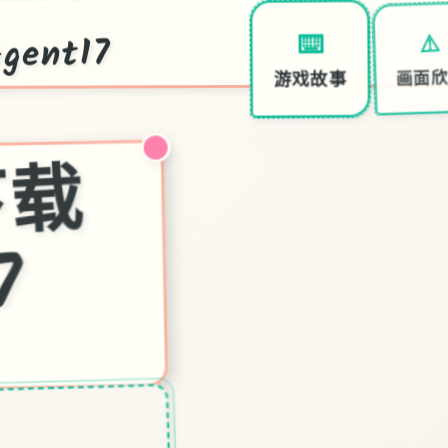
ent17
⚠️
⌨️
画面
游戏故事
特
7
中
文
下
载
官
17