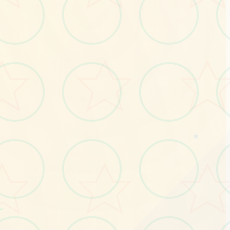
★
No.3
～