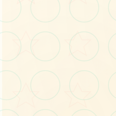
💉
No.1