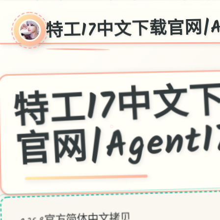
特工17中文下载官网|Ag
工1
网|Agent
○
v0.25.9,官方简体中文拷贝