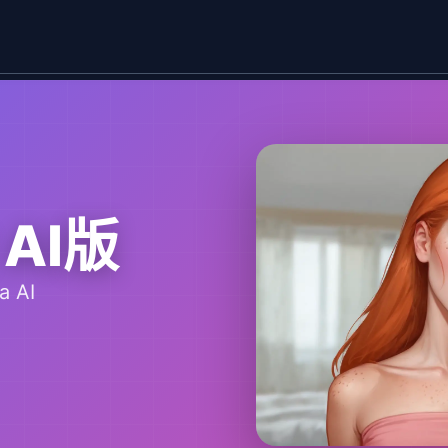
 AI版
a AI