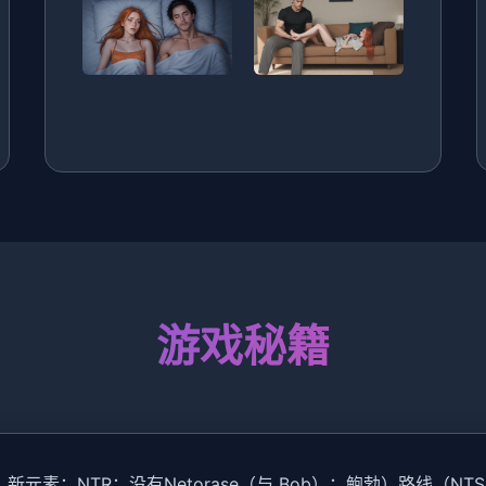
游戏秘籍
素：NTR：没有Netorase（与 Bob）：鲍勃）路线（NTS 