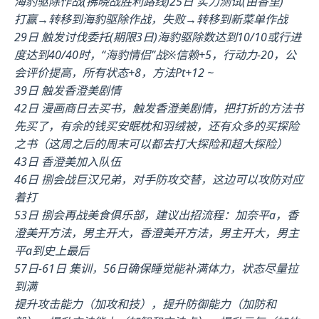
海豹驱除作战(拂晓战胜利路线)25日 实力测试(由香里)
打赢→转移到海豹驱除作战，失败→转移到新菜单作战
29日 触发讨伐委托(期限3日)海豹驱除数达到10/10或行进
度达到40/40时，“海豹情侣”战※信赖+5，行动力-20，公
会评价提高，所有状态+8，方法Pt+12 ~
39日 触发香澄美剧情
42日 漫画商日去买书，触发香澄美剧情，把打折的方法书
先买了，有余的钱买安眠枕和羽绒被，还有众多的买探险
之书（这周之后的周末可以都去打大探险和超大探险）
43日 香澄美加入队伍
46日 捌会战巨汉兄弟，对手防攻交替，这边可以攻防对应
着打
53日 捌会再战美食俱乐部，建议出招流程：加奈平a，香
澄美开方法，男主开大，香澄美开方法，男主开大，男主
平a到史上最后
57日-61日 集训，56日确保睡觉能补满体力，状态尽量拉
到满
提升攻击能力（加攻和技），提升防御能力（加防和