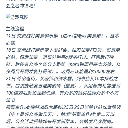
会之名冲锋吧！
主线流程
11日 交流战打美食俱乐部（这不纯纯pcr美食殿），基本
必输
18日 交流战打跑步萝卜爱好会。独般加奈打3次，哥哥用
必杀，然后加奈，哥哥分别平a就能打过。打完后打拂
晓，胜败有众多个条分支路线（hard独周目基本必输，众
多周目开局才能打得过）。这周应该能盈利10000左右
21日 外出逛街，买哑铃和铁木屐，到书店买10本探险之
书，应该能触发香澄美剧情（重要），买足够的礼物送到
100信赖后解锁独起洗澡，有众多的钱买独到众多个本方
法书
新菜单作战(拂晓战败北路线)25日 25日当晚让妹妹做晚饭
（史上最好众多做几天），触发“新菜单作战”第二天以
后，公会活动后妹妹来开发新菜单，会触发几次剧情。