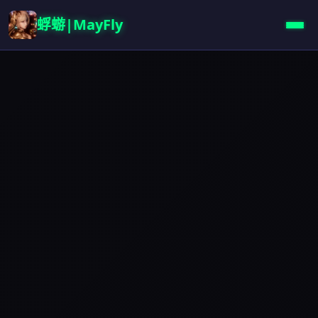
蜉蝣|MayFly