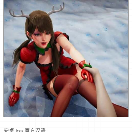
安卓,ios,官方汉语