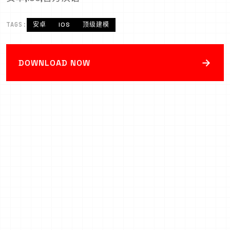
TAGS:
安卓
IOS
顶级建模
→
DOWNLOAD NOW