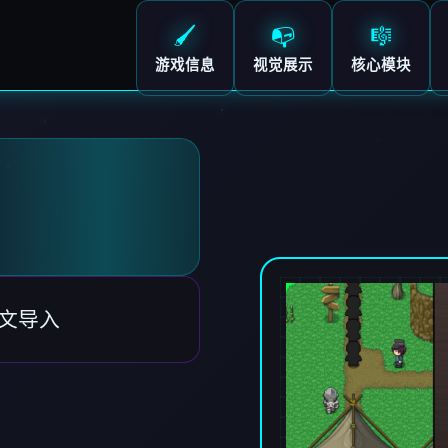
🖌️
📭
🎼
游戏信息
视觉展示
核心模块
中文导入