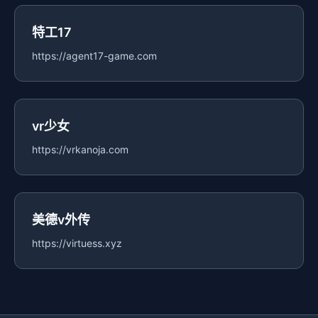
特工17
https://agent17-game.com
vr少女
https://vrkanoja.com
美德v外传
https://virtuess.xyz