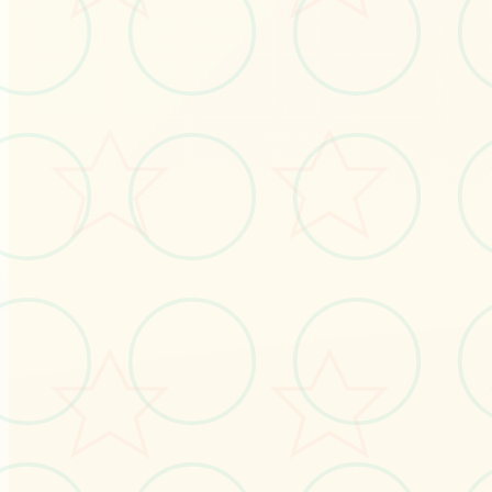
🚹
画面艺术展
感受游戏的视觉魅力