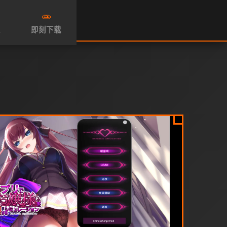
🧫
性
即刻下载