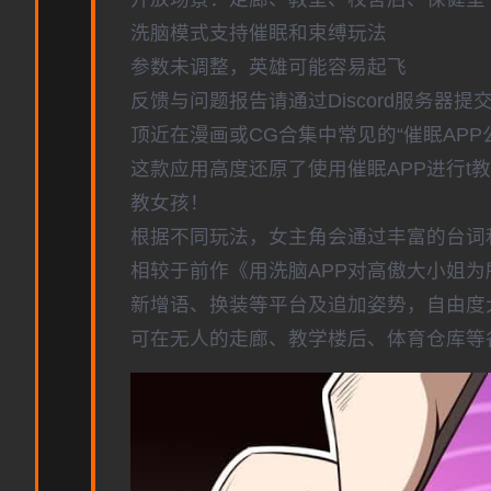
洗脑模式支持催眠和束缚玩法
参数未调整，英雄可能容易起飞
反馈与问题报告请通过Discord服务器
顶近在漫画或CG合集中常见的“催眠AP
这款应用高度还原了使用催眠APP进行t
教女孩！
根据不同玩法，女主角会通过丰富的台词
相较于前作《用洗脑APP对高傲大小姐
新增语、换装等平台及追加姿势，自由度
可在无人的走廊、教学楼后、体育仓库等