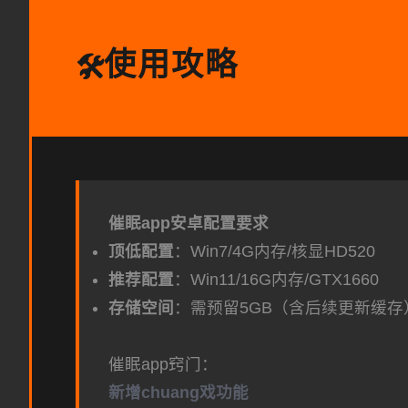
使用攻略
🛠️
催眠app安卓配置要求
​顶低配置​
​：Win7/4G内存/核显HD520
​推荐配置​
​：Win11/16G内存/GTX1660
​存储空间​
​：需预留5GB（含后续更新缓存
催眠app窍门：
新增chuang戏功能