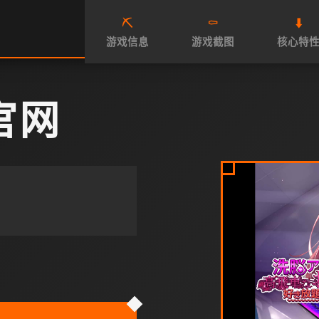
⛏️
⚰️
⬇️
游戏信息
游戏截图
核心特
官网