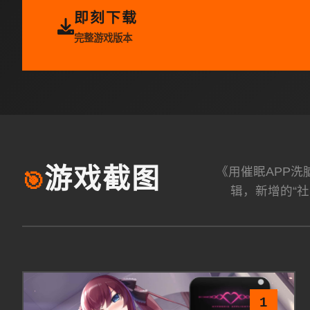
即刻下载
完整游戏版本
《用催眠APP
游戏截图
🎯
辑，新增的“社
1