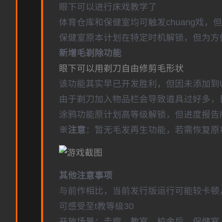
眼下可以进行床戏教学了
体育仓库和保健室均可触发chuang戏，
保健室原本计划在特定时机解锁，但为方
新增毛剃除功能
眼下可以用剃刀自由修剪毛形状
该功能其实早已开发胜利，但因未添加到
由于剃刀加入物品栏会导致道具过好多，
涂鸦功能原计划高等级解锁，但进度报告版
※注意
：暂无毛发再生功能，若需恢复原状，
其他注意事项
与前作相比，当前发行版运行可能较卡顿
可感受至t教等级30
开放场景：走廊、教室、校舍后、保健室