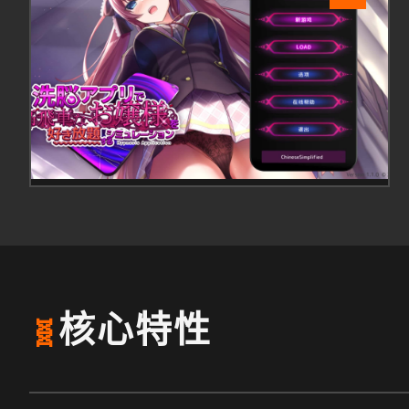
核心特性
🧬