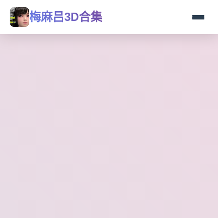
梅麻吕3D合集