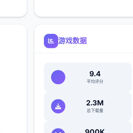
游戏数据
|i社中
9.4
平均评分
2.3M
+
总下载量
900K