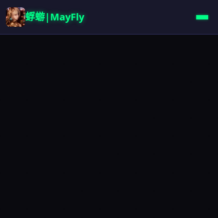
蜉蝣|MayFly