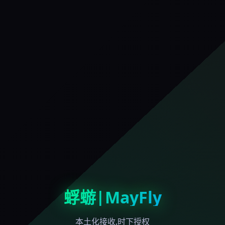
蜉蝣|MayFly
本土化接收,时下授权