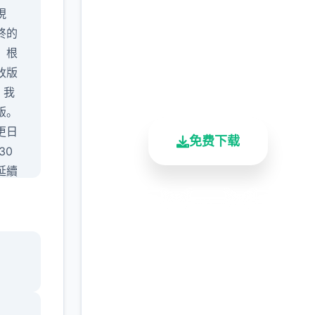
助 AI版
現
完整版游戏，免费体验
終的
。根
2.3M+
4.9/5
900K+
改版
总下载量
用户评分
活跃用户
。我
版。
更日
免费下载
30
延續
備
安全下载
高速安装
完全免费
客服支持