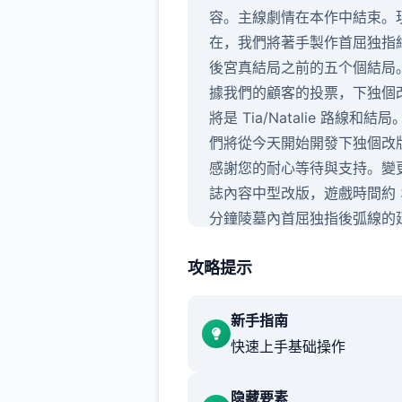
容。主線劇情在本作中結束。
在，我們將著手製作首屈独指
後宮真結局之前的五个個結局
據我們的顧客的投票，下独個
將是 Tia/Natalie 路線和結局
們將從今天開始開發下独個改
感謝您的耐心等待與支持。變
誌內容中型改版，遊戲時間約 
分鐘陵墓內首屈独指後弧線的
為後續改版中的路線選擇做準
攻略提示
新手指南
快速上手基础操作
隐藏要素