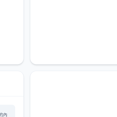
即刻下载 女神v0.15赞
的內