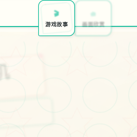
💻
🧺
🎬
特色玩
画面欣赏
游戏故事
机