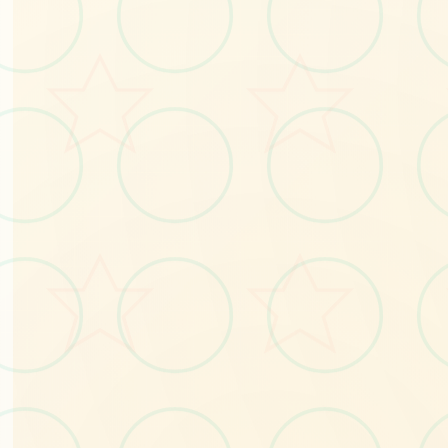
🧬
No.1