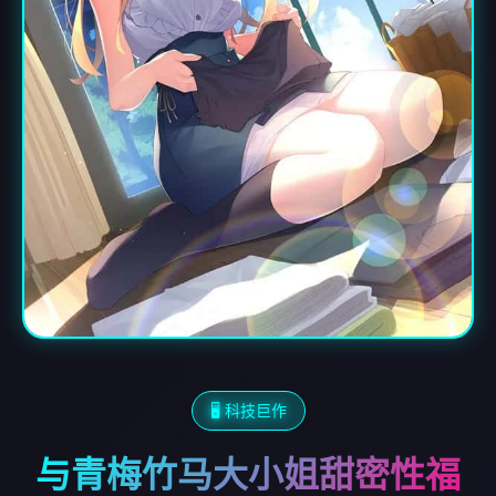
🖥️ 科技巨作
与青梅竹马大小姐甜密性福