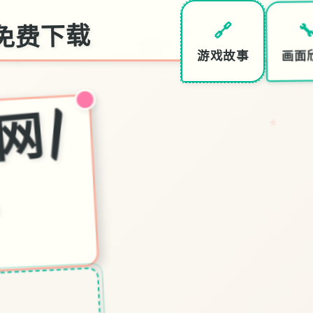
免费下载
🔗

游戏故事
画面
幸
福
岛
幻
想
官
|
中
文
免
费
下
★
载