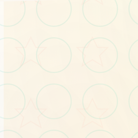
🚺
No.1