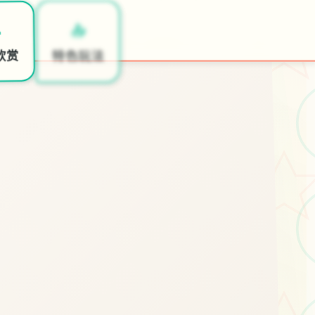

📤
🖋️
欣赏
特色玩法
开始游戏