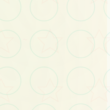
～
No.3