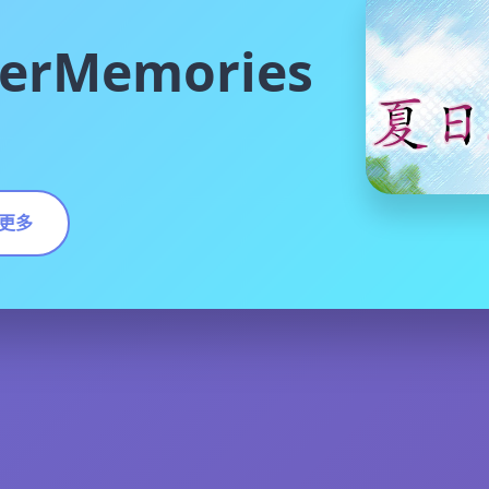
rMemories
更多