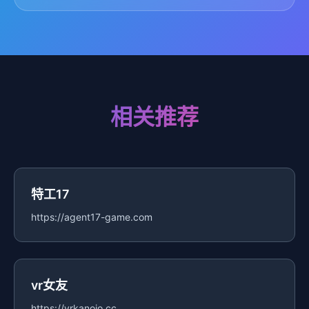
相关推荐
特工17
https://agent17-game.com
vr女友
https://vrkanojo.cc