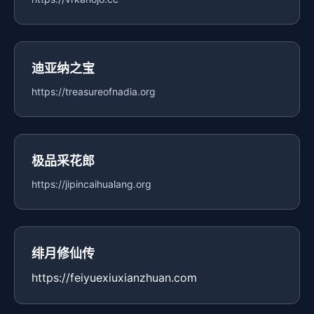
迪亚纳之宝
https://treasureofnadia.org
极品采花郎
https://jipincaihualang.org
绯月修仙传
https://feiyuexiuxianzhuan.com