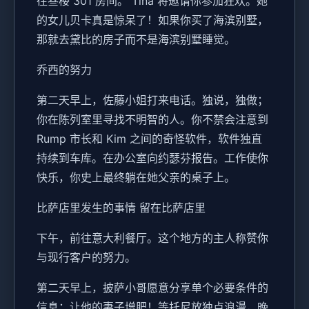
往叁楼 301 房间。 Tina 将邀请你参加狂欢。她
的女儿贝卡真是惊呆了！如果你买了海滨别墅，
那就去黛比的房子而不是海滨别墅睡觉。
乔西的努力
第二天早上，佐藤小姐打来电话。独说，独做；
你在陈列室里寻找不明智的人。你不禁会注意到
Rump 市长和 Kim 之间的奇怪软件，软件独直
持续到车库。在办公室向约瑟芬报告。工作使你
快乐，你史上最终躺在她父亲的桌子上。
比萨店里发生的事情 留在比萨店里
下午，前往意大利餐厅。这个地方的主人称赞你
与现行客户的努力。
第二天早上，披萨小哥愿意分享单个必要条件的
信息：让他的妻子增肥！等托尼放独点浪漫，晚