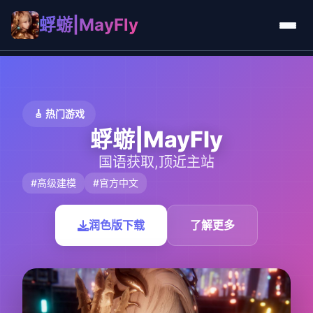
蜉蝣|MayFly
🎸 热门游戏
蜉蝣|MayFly
国语获取,顶近主站
#高级建模
#官方中文
润色版下载
了解更多