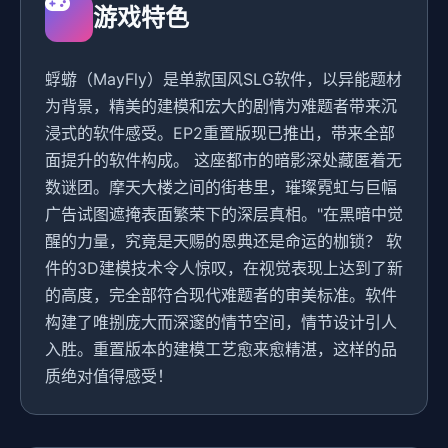
游戏特色
蜉蝣（MayFly）是单款国风SLG软件，以异能题材
为背景，精美的建模和宏大的剧情为难题者带来沉
浸式的软件感受。EP2重置版现已推出，带来全部
面提升的软件构成。 这座都市的暗影深处藏匿着无
数谜团。摩天大楼之间的街巷里，璀璨霓虹与巨幅
广告试图遮掩表面繁荣下的深层真相。"在黑暗中觉
醒的力量，究竟是天赐的恩典还是命运的枷锁？ 软
件的3D建模技术令人惊叹，在视觉表现上达到了新
的高度，完全部符合现代难题者的审美标准。软件
构建了唯捌庞大而深邃的情节空间，情节设计引人
入胜。重置版本的建模工艺愈来愈精湛，这样的品
质绝对值得感受！