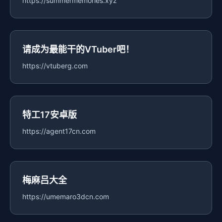
https://summermemories.xyz
请成为最能干的VTuber吧！
https://vtuberg.com
特工17安卓版
https://agent17cn.com
梅麻吕大全
https://umemaro3dcn.com