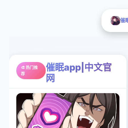
催
催眠app|中文官
🎨 热门推
荐
网