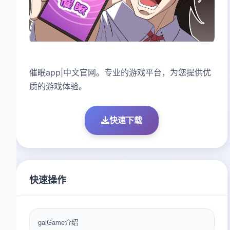
催眠app|中文官网。专业的游戏平台，为您提供优
质的游戏体验。
快速下载
快速操作
galGame介绍