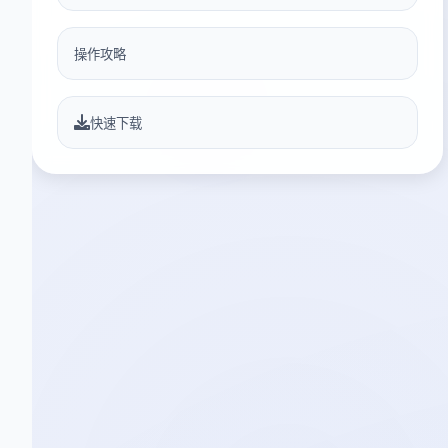
操作攻略
快速下载