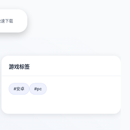
快速下载
游戏标签
#安卓
#pc