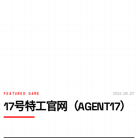
FEATURED GAME
2026.08.07
17号特工官网（AGENT17）