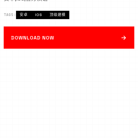
TAGS:
安卓
IOS
顶级建模
→
DOWNLOAD NOW