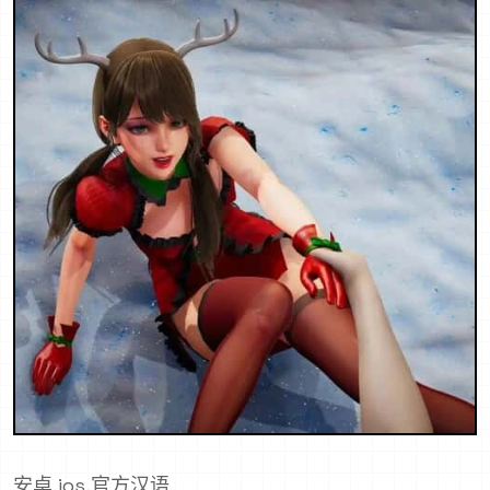
安卓,ios,官方汉语