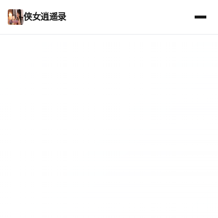
侠女逍遥录