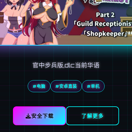
官中步兵版,dlc当前华语
#电脑
#安卓直装
#单机
安全下载
了解更多