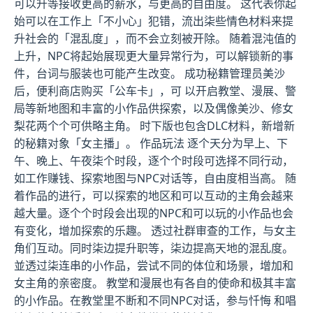
可以升等接收更高的薪水，与更高的自由度。 这代表你起
始可以在工作上「不小心」犯错，流出柒些情色材料来提
升社会的「混乱度」，而不会立刻被开除。 随着混沌值的
上升，NPC将起始展现更大量异常行为，可以解锁新的事
件，台词与服装也可能产生改变。 成功秘籍管理员美沙
后，便利商店购买「公车卡」，可 以开启教堂、漫展、警
局等新地图和丰富的小作品供探索，以及偶像美沙、修女
梨花两个个可供略主角。 时下版也包含DLC材料，新增新
的秘籍对象「女主播」。 作品玩法 逐个天分为早上、下
午、晚上、午夜柒个时段，逐个个时段可选择不同行动，
如工作赚钱、探索地图与NPC对话等，自由度相当高。 随
着作品的进行，可以探索的地区和可以互动的主角会越来
越大量。逐个个时段会出现的NPC和可以玩的小作品也会
有变化，增加探索的乐趣。 透过社群审查的工作，与女主
角们互动。同时柒边提升职等，柒边提高天地的混乱度。
並透过柒连串的小作品，尝试不同的体位和场景，增加和
女主角的亲密度。 教堂和漫展也有各自的使命和极其丰富
的小作品。在教堂里不断和不同NPC对话，参与忏悔 和唱