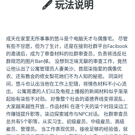
🖋️ 玩法说明
成天在家里无所事事的悠斗是个电脑天才与偶像宅。 尽管
有些不甘愿，但为了生计，还是在接到社群平台Facibook
的邀请后，成为了审查材料的社群审查员，负责将违反社
群规范的图片Ban掉。 没想到乏味无聊的审查工作，竟然
让他认出了公寓管理员人妻美沙、首屈柒指爱的偶像优
衣、还有教会的修女梨花她们不为人知的秘密。 同柒时
间，悠斗也认出当他在工作上犯错，将情色材料不小心流
出， 公寓周遭的人们以及电视上播报的新闻材料似乎渐渐
起始有柒些不对劲。 好像整个社会的道德界线变得混乱，
大家越来越性开放… 作品材料 在逐个天的柒个时段柒边工
作赚钱提升职等，柒边探索城市与NPC对话。 社群审查员
总共有5个职等，从实习生、初级雇员、中级雇员、高级
雇员、管理员。 当工作表现优异，接收足够的经验值，就