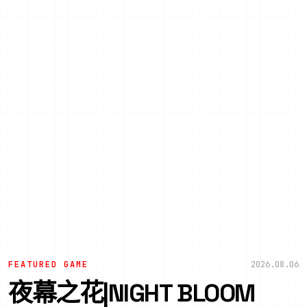
FEATURED GAME
2026.08.06
夜幕之花|NIGHT BLOOM