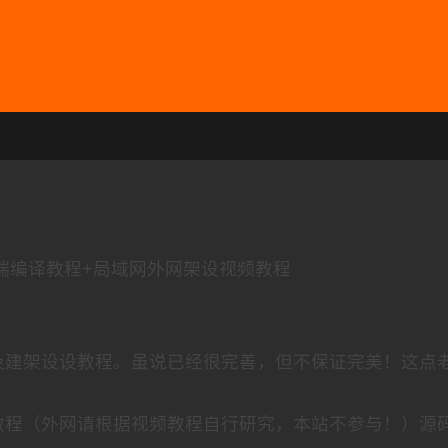
端编译教程+局域网外网架设视频教程
及建架设设教程。虽说已经很完善，但不保证完美！这点
教程（外网请根据视频教程自行研究，本站不参与！）源