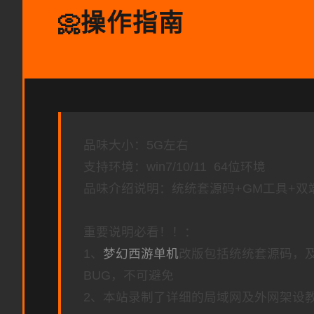
操作指南
📀
品味大小：5G左右
支持环境：win7/10/11 64位环境
品味介绍说明：统统套源码+GM工具+双
重要说明必看！！：
1、
梦幻西游单机
改版包括统统套源码，
BUG，不可避免
2、本站录制了详细的局域网及外网架设