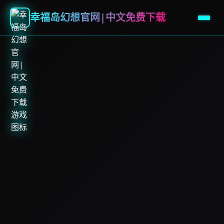
幸福岛幻想官网|中文免费下载