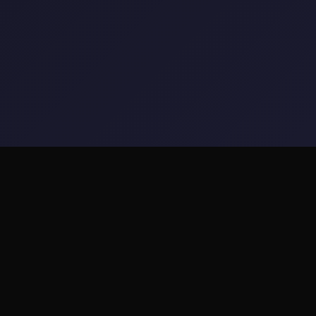
🔗 详细介绍