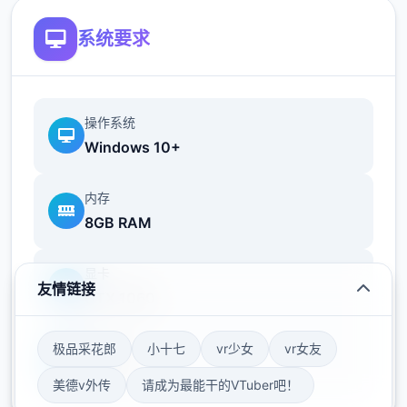
系统要求
沉浸于精美的享受画面，感受高级建模与动态
效果带来的视觉盛宴。EP2重置版带来了显著
提升的渲染质量、添加的体积光/体积雾以及更
精细的成员模型，每个唯一帧都经过精心打
操作系统
磨。
Windows 10+
内存
8GB RAM
显卡
友情链接
GTX 1060
存储空间
极品采花郎
小十七
vr少女
vr女友
50GB
美德v外传
请成为最能干的VTuber吧！