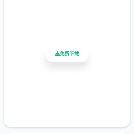
总下载量
4.9/5
用户评分
900K+
活跃用户
免费下载
在这样的场所背景下，你将扮演唯一名拥有特
殊异能的执法者，你的每个唯一种抉择都可能
影响你与他人的关系和整个城市的命运走向。
安全下载
是像蜉蝣唯一样短暂地存在于这座表面繁华的
高速安装
都市中，还是在混乱中开辟出唯一条独特的道
路，留下永恒的传说？"改变命运的力量就在你
完全免费
手中。"
客服支持