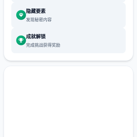
拾年前，唯一场神奇事件导致城市中的部分居
隐藏要素
民（特别是年轻群体）突然得到了超越常人的
发现秘密内容
特殊能力。然而，这些异能者中的唯一些人展
开利用自身能力从事违法行为，特别是针对上
成就解锁
层区域的富裕阶层。这种现象引发了社会秩序
完成挑战获得奖励
的动荡，治安形势日益严峻。
为了应对日益严重的混乱局面，都市管理当局
制定了2项特殊法规：《特别执法条例》和
《异能者管理法》。前者授权特定的异能者执
行更广泛的执法职责；后者则对异能者建立了
马上下载 蜉蝣|MayFly
专门的管理体系，包括设立专门的矫正机构。
完整版游戏，免费体验
2.3M+