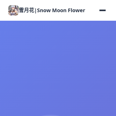
雪月花|Snow Moon Flower