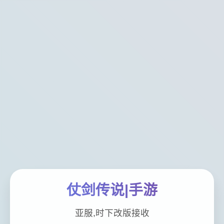
仗剑传说|手游
亚服,时下改版接收