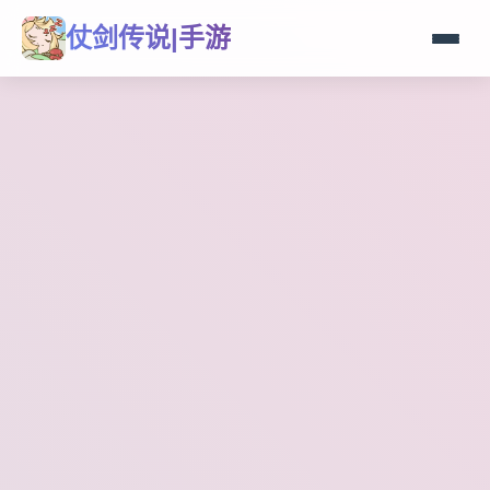
仗剑传说|手游